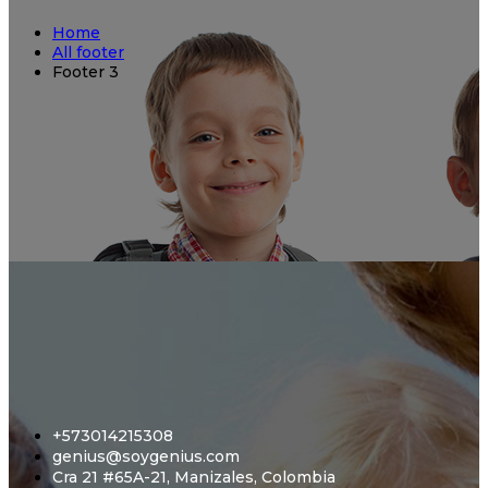
Home
All footer
Footer 3
+573014215308
genius@soygenius.com
Cra 21 #65A-21, Manizales, Colombia